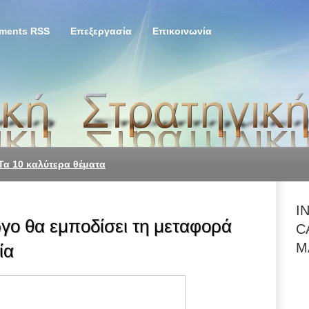
ments RSS
Επεξεργασία
Επικοινωνία
Τα 10 καλύτερα θέματα
I
γο θα εμποδίσει τη μεταφορά
C
M
ία