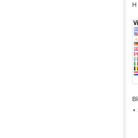
Η
.
Bl
▼