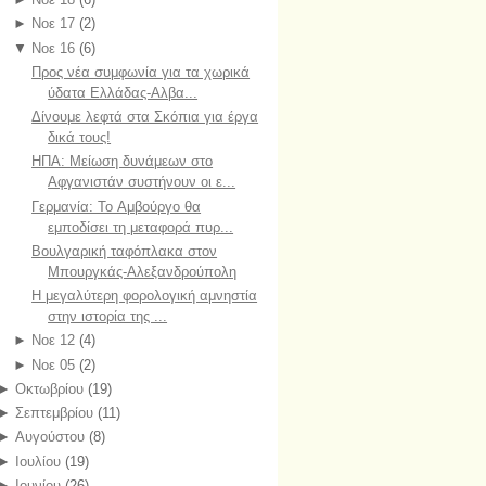
►
Νοε 17
(2)
▼
Νοε 16
(6)
Προς νέα συμφωνία για τα χωρικά
ύδατα Ελλάδας-Αλβα...
Δίνουμε λεφτά στα Σκόπια για έργα
δικά τους!
ΗΠΑ: Μείωση δυνάμεων στο
Αφγανιστάν συστήνουν οι ε...
Γερμανία: To Αμβούργο θα
εμποδίσει τη μεταφορά πυρ...
Βουλγαρική ταφόπλακα στον
Μπουργκάς-Αλεξανδρούπολη
Η μεγαλύτερη φορολογική αμνηστία
στην ιστορία της ...
►
Νοε 12
(4)
►
Νοε 05
(2)
►
Οκτωβρίου
(19)
►
Σεπτεμβρίου
(11)
►
Αυγούστου
(8)
►
Ιουλίου
(19)
►
Ιουνίου
(26)