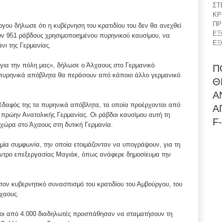
ΣΤ
ΚΡ
ΠΡ
ου δήλωσε ότι η κυβέρνηση του κρατιδίου του δεν θα ανεχθεί
ΕΞ
χουν 951 ράβδους χρησιμοποιημένου πυρηνικού καυσίμου, να
ΕΞ
νι της Γερμανίας.
 για την πόλη μας», δήλωσε ο Άλχαους στο Γερμανικό
Π
τα πυρηνικά απόβλητα θα περάσουν από κάποιο άλλο γερμανικό
Θ
Α
 έδαφός της τα πυρηνικά απόβλητα, τα οποία προέρχονται από
Α
 πρώην Ανατολικής Γερμανίας. Οι ράβδοι καυσίμου αυτή τη
F-
 χώρα στο Άχαους στη δυτική Γερμανία.
μία συμφωνία, την οποία ετοιμάζονταν να υπογράψουν, για τη
ντρο επεξεργασίας Μαγιάκ, όπως ανάφερε δημοσίευμα την
τον κυβερνητικό συνασπισμό του κρατιδίου του Αμβούργου, του
λχαους.
ροι από 4.000 διαδηλωτές προσπάθησαν να σταματήσουν τη