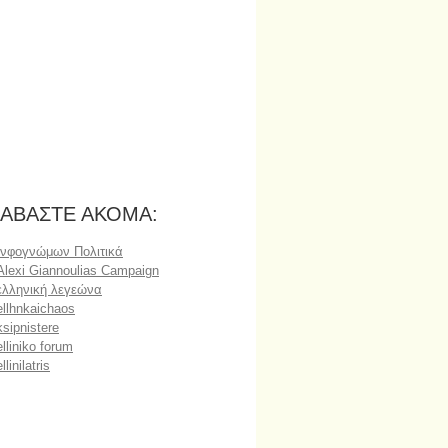
ΙΑΒΑΣΤΕ ΑΚΟΜΑ:
Ινφογνώμων Πολιτικά
Alexi Giannoulias Campaign
ελληνική λεγεώνα
ellhnkaichaos
ksipnistere
elliniko forum
ellinilatris